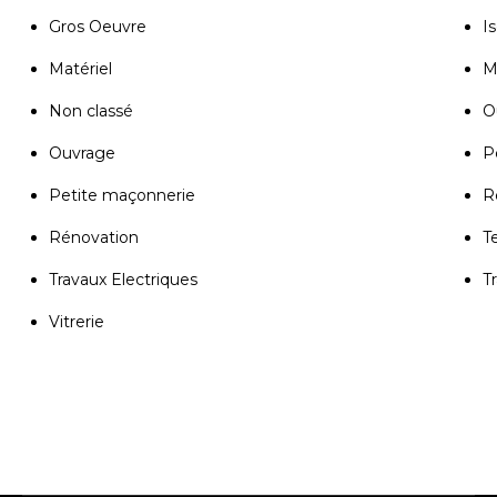
Gros Oeuvre
Is
Matériel
M
Non classé
Ou
Ouvrage
P
Petite maçonnerie
R
Rénovation
T
Travaux Electriques
T
Vitrerie