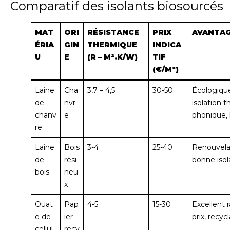
Comparatif des isolants biosourcés
MAT
ORI
RÉSISTANCE
PRIX
AVANTA
ÉRIA
GIN
THERMIQUE
INDICA
U
E
(R – M².K/W)
TIF
(€/M²)
Laine
Cha
3,7 – 4,5
30-50
Écologiqu
de
nvr
isolation 
chanv
e
phonique,
re
Laine
Bois
3-4
25-40
Renouvelab
de
rési
bonne isol
bois
neu
x
Ouat
Pap
4-5
15-30
Excellent r
e de
ier
prix, recyc
cellul
recy