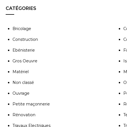
CATÉGORIES
Bricolage
C
Construction
C
Ebénisterie
Fi
Gros Oeuvre
Is
Matériel
M
Non classé
Ou
Ouvrage
P
Petite maçonnerie
R
Rénovation
T
Travaux Electriques
T