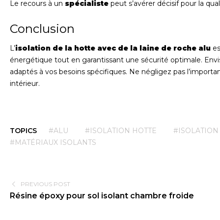
Le recours à un
spécialiste
peut s’avérer décisif pour la qual
Conclusion
L’
isolation de la hotte avec de la laine de roche alu
es
énergétique tout en garantissant une sécurité optimale. En
adaptés à vos besoins spécifiques. Ne négligez pas l’importan
intérieur.
TOPICS
#ALU
#ISOLATION HOTTE
#ISOLATION
#MATÉRIAUX ISOLANTS
PREVIOUS POST
Résine époxy pour sol isolant chambre froide