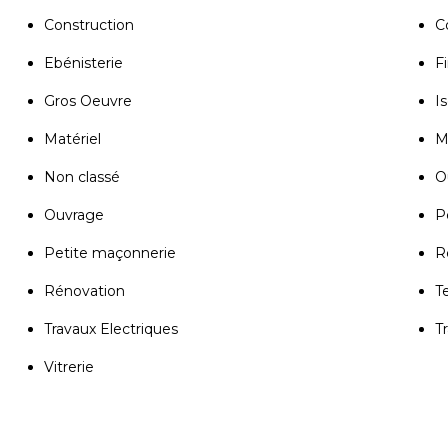
Construction
C
Ebénisterie
Fi
Gros Oeuvre
Is
Matériel
M
Non classé
Ou
Ouvrage
P
Petite maçonnerie
R
Rénovation
T
Travaux Electriques
T
Vitrerie