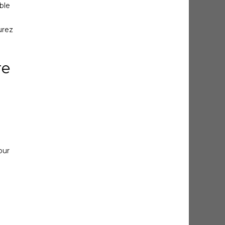
ble
urez
re
our