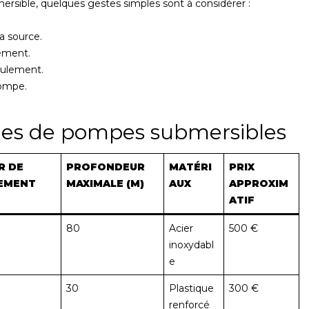
ersible, quelques gestes simples sont à considérer :
a source.
sement.
foulement.
pompe.
les de pompes submersibles
R DE
PROFONDEUR
MATÉRI
PRIX
EMENT
MAXIMALE (M)
AUX
APPROXIM
ATIF
80
Acier
500 €
inoxydabl
e
30
Plastique
300 €
renforcé