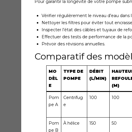
Pour garantir la longévité de votre pompe subm
Vérifier régulièrement le niveau d’eau dans l
Nettoyer les filtres pour éviter tout encras
Inspecter l’état des câbles et tuyaux de re
Effectuer des tests de performance de la 
Prévoir des révisions annuelles.
Comparatif des modè
MO
TYPE DE
DÉBIT
HAUTEU
DÈL
POMPE
(L/MIN)
REFOUL
E
(M)
Pom
Centrifug
100
100
pe A
e
Pom
À hélice
150
50
pe B