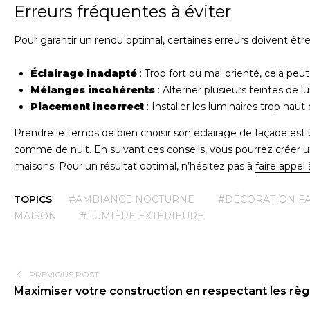
Erreurs fréquentes à éviter
Pour garantir un rendu optimal, certaines erreurs doivent être
Éclairage inadapté
: Trop fort ou mal orienté, cela peu
Mélanges incohérents
: Alterner plusieurs teintes de 
Placement incorrect
: Installer les luminaires trop haut 
Prendre le temps de bien choisir son éclairage de façade est 
comme de nuit. En suivant ces conseils, vous pourrez créer u
maisons. Pour un résultat optimal, n’hésitez pas à
faire appel
TOPICS
#AMBIANCE NOCTURNE
#DÉCORATION F
MAISON
#LUMIÈRE EXTÉRIEURE
PREVIOUS POST
Maximiser votre construction en respectant les règ