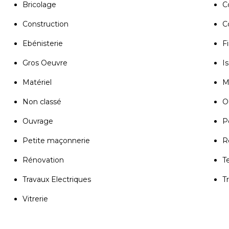
Bricolage
C
Construction
C
Ebénisterie
Fi
Gros Oeuvre
Is
Matériel
M
Non classé
Ou
Ouvrage
P
Petite maçonnerie
R
Rénovation
T
Travaux Electriques
T
Vitrerie