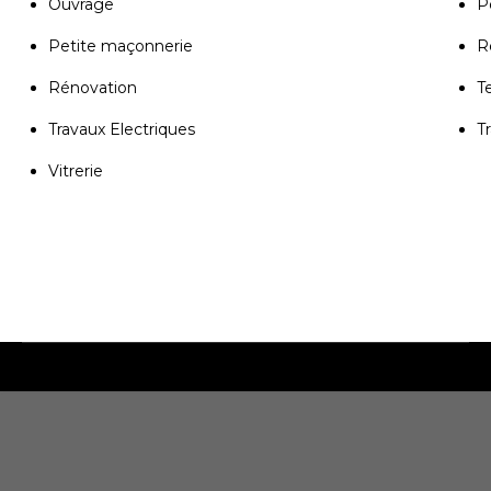
Ouvrage
P
Petite maçonnerie
R
Rénovation
T
Travaux Electriques
T
Vitrerie