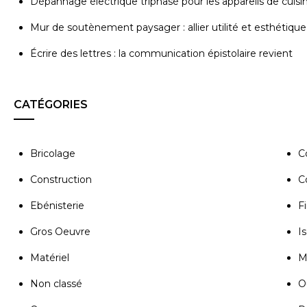
Dépannage électrique triphasé pour les appareils de cuisi
Mur de soutènement paysager : allier utilité et esthétique
Écrire des lettres : la communication épistolaire revient
CATÉGORIES
Bricolage
C
Construction
C
Ebénisterie
Fi
Gros Oeuvre
Is
Matériel
M
Non classé
Ou