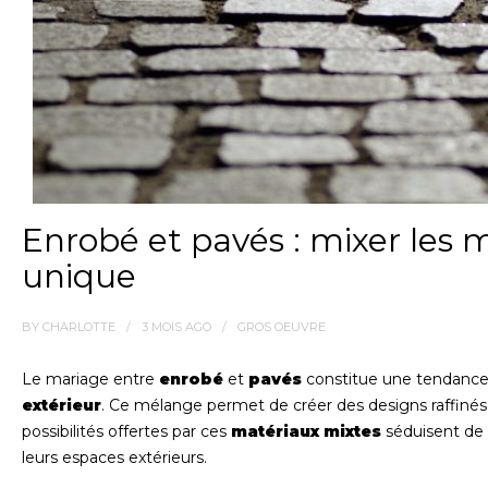
Enrobé et pavés : mixer les 
unique
BY
CHARLOTTE
3 MOIS
AGO
GROS OEUVRE
Le mariage entre
enrobé
et
pavés
constitue une tendance
extérieur
. Ce mélange permet de créer des designs raffinés q
possibilités offertes par ces
matériaux mixtes
séduisent de p
leurs espaces extérieurs.