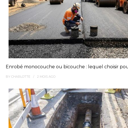
Enrobé monocouche ou bicouche : lequel choisir pou
BY
CHARLOTTE
2 MOIS
AGO