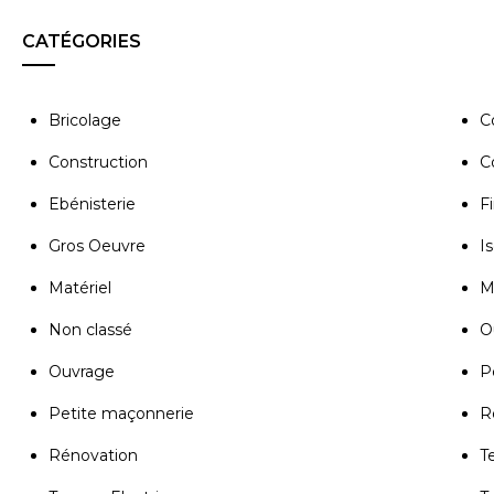
CATÉGORIES
Bricolage
C
Construction
C
Ebénisterie
Fi
Gros Oeuvre
Is
Matériel
M
Non classé
Ou
Ouvrage
P
Petite maçonnerie
R
Rénovation
T