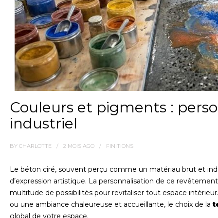
Couleurs et pigments : perso
industriel
BY
CHARLOTTE
2 MOIS
AGO
FINITIONS
Le béton ciré, souvent perçu comme un matériau brut et indust
d’expression artistique. La personnalisation de ce revêtemen
multitude de possibilités pour revitaliser tout espace intéri
ou une ambiance chaleureuse et accueillante, le choix de la
t
global de votre espace.