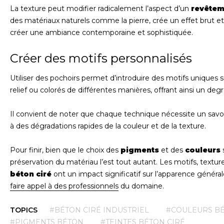
La texture peut modifier radicalement l’aspect d’un
revêtem
des matériaux naturels comme la pierre, crée un effet brut et na
créer une ambiance contemporaine et sophistiquée.
Créer des motifs personnalisés
Utiliser des pochoirs permet d’introduire des motifs uniques 
relief ou colorés de différentes manières, offrant ainsi un deg
Il convient de noter que chaque technique nécessite un savoi
à des dégradations rapides de la couleur et de la texture.
Pour finir, bien que le choix des
pigments
et des
couleurs
s
préservation du matériau l’est tout autant. Les motifs, textur
béton ciré
ont un impact significatif sur l’apparence général
faire appel à des professionnels
du domaine.
TOPICS
#BÉTON CIRÉ INDUSTRIEL
#COULEURS BÉ
#PIGMENTS BÉTON
#TEINTES BÉTON CIRÉ