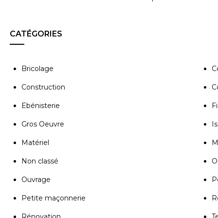
CATÉGORIES
Bricolage
C
Construction
C
Ebénisterie
Fi
Gros Oeuvre
Is
Matériel
M
Non classé
Ou
Ouvrage
P
Petite maçonnerie
R
Rénovation
T