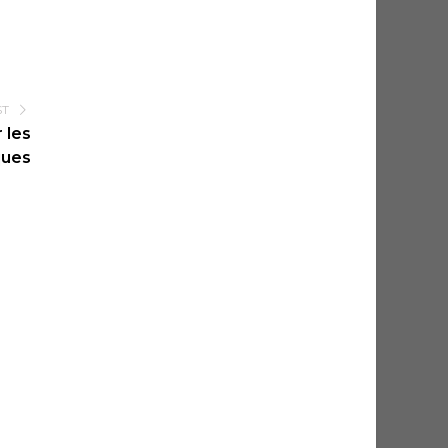
ST
 les
ques