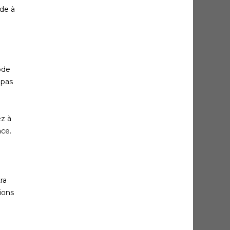
ide à
ode
epas
ez à
ace.
ra
ions