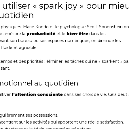
utiliser « spark joy » pour mie
quotidien
s physiques. Marie Kondo et le psychologue Scott Sonenshein on
e améliore la
productivité
et le
bien-être
dans les
ant son bureau ou ses espaces numériques, on diminue les
 fluide et agréable.
temps et des priorités : éliminer les tâches qui ne « sparkent » pa
isant.
motionnel au quotidien
ltiver
l’attention consciente
dans ses choix de vie. Cela peut
égulièrement ses possessions.
trant sur les activités qui apportent une réelle satisfaction.
 du stress et le tri de ses pensées négatives.