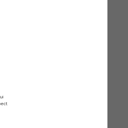
ui
pect