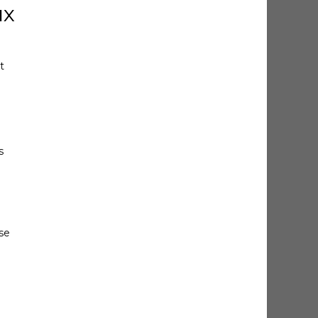
ux
t
s
 se