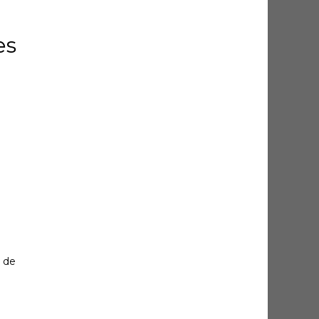
es
s de