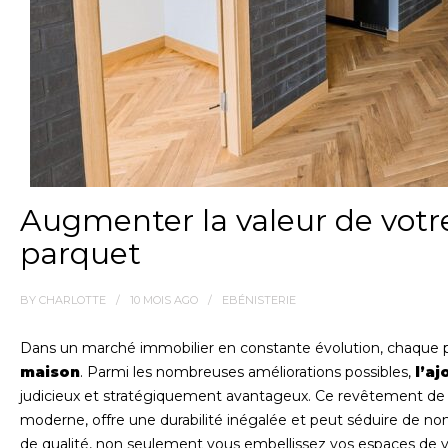
Augmenter la valeur de votr
parquet
BY
CHARLOTTE
10 MOIS
AGO
EBÉNISTERIE
Dans un marché immobilier en constante évolution, chaque pr
maison
. Parmi les nombreuses améliorations possibles,
l’aj
judicieux et stratégiquement avantageux. Ce revêtement de s
moderne, offre une durabilité inégalée et peut séduire de n
de qualité, non seulement vous embellissez vos espaces de 