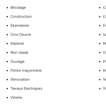
Bricolage
C
Construction
C
Ebénisterie
Fi
Gros Oeuvre
Is
Matériel
M
Non classé
Ou
Ouvrage
P
Petite maçonnerie
R
Rénovation
T
Travaux Electriques
T
Vitrerie