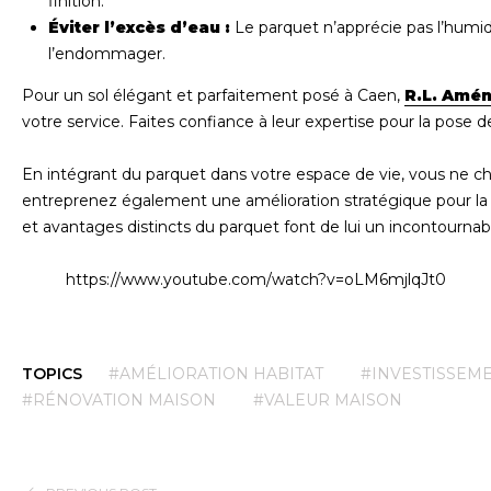
finition.
Éviter l’excès d’eau :
Le parquet n’apprécie pas l’humid
l’endommager.
Pour un sol élégant et parfaitement posé à Caen,
R.L. Amé
votre service. Faites confiance à leur expertise pour la pose
En intégrant du parquet dans votre espace de vie, vous ne c
entreprenez également une amélioration stratégique pour la v
et avantages distincts du parquet font de lui un incontournab
https://www.youtube.com/watch?v=oLM6mjlqJt0
TOPICS
#AMÉLIORATION HABITAT
#INVESTISSEM
#RÉNOVATION MAISON
#VALEUR MAISON