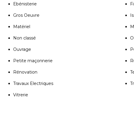
Ebénisterie
Fi
Gros Oeuvre
Is
Matériel
M
Non classé
Ou
Ouvrage
P
Petite maçonnerie
R
Rénovation
T
Travaux Electriques
T
Vitrerie