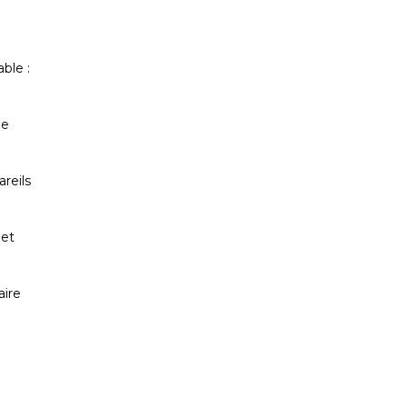
ble :
de
reils
 et
aire